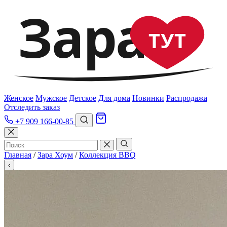
Зара
ТУТ
Женское
Мужское
Детское
Для дома
Новинки
Распродажа
Отследить заказ
+7 909 166-00-85
Главная
/
Зара Хоум
/
Коллекция BBQ
‹