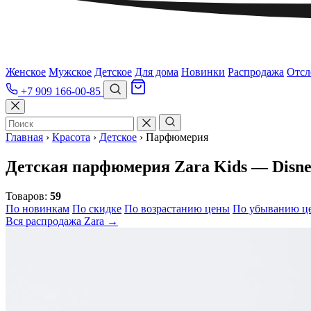
Женское
Мужское
Детское
Для дома
Новинки
Распродажа
Отсл
+7 909 166-00-85
Главная
›
Красота
›
Детское
›
Парфюмерия
Детская парфюмерия Zara Kids — Disney
Товаров:
59
По новинкам
По скидке
По возрастанию цены
По убыванию ц
Вся распродажа Zara →