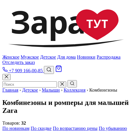
Зара
ТУТ
Женское
Мужское
Детское
Для дома
Новинки
Распродажа
Отследить заказ
+7 909 166-00-85
Главная
›
Детское
›
Малыши
›
Коллекция
›
Комбинезоны
Комбинезоны и ромперы для малышей
Zara
Товаров:
32
По новинкам
По скидке
По возрастанию цены
По убыванию