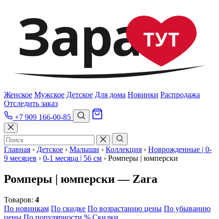
Зара
ТУТ
Женское
Мужское
Детское
Для дома
Новинки
Распродажа
Отследить заказ
+7 909 166-00-85
Главная
›
Детское
›
Малыши
›
Коллекция
›
Новрожденные | 0-
9 месяцев
›
0-1 месяца | 56 см
›
Ромперы | юмперски
Ромперы | юмперски — Zara
Товаров:
4
По новинкам
По скидке
По возрастанию цены
По убыванию
цены
По популярности
% Скидки