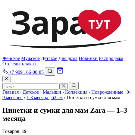
Зара
ТУТ
Женское
Мужское
Детское
Для дома
Новинки
Распродажа
Отследить заказ
+7 909 166-00-85
Главная
›
Детское
›
Малыши
›
Коллекция
›
Новрожденные | 0-
9 месяцев
›
1-3 месяца | 62 см
›
Пинетки и сумки для мам
Пинетки и сумки для мам Zara — 1–3
месяца
Товаров:
19