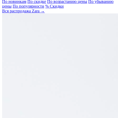
По новинкам
По скидке
По возрастанию цены
По убыванию
цены
По популярности
% Скидки
Вся распродажа Zara →