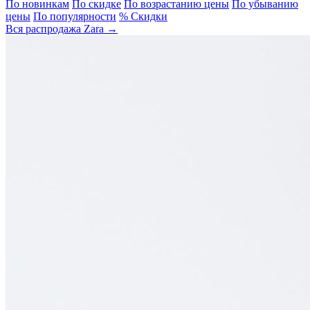
По новинкам
По скидке
По возрастанию цены
По убыванию
цены
По популярности
% Скидки
Вся распродажа Zara →