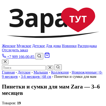
Зара
ТУТ
Женское
Мужское
Детское
Для дома
Новинки
Распродажа
Отследить заказ
+7 909 166-00-85
Главная
›
Детское
›
Малыши
›
Коллекция
›
Новрожденные | 0-
9 месяцев
›
3-6 месяцев | 68 см
›
Пинетки и сумки для мам
Пинетки и сумки для мам Zara — 3–6
месяцев
Товаров:
19