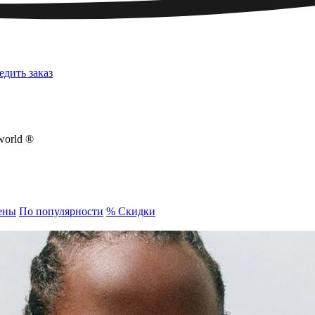
едить заказ
world ®
ены
По популярности
% Скидки