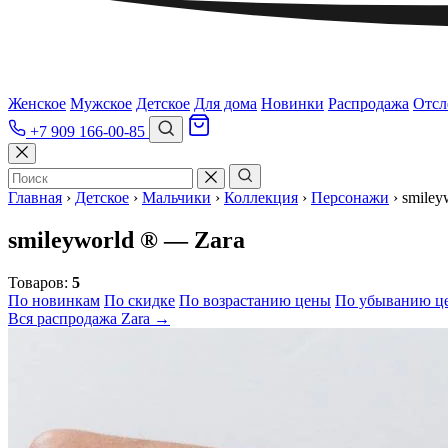
Женское
Мужское
Детское
Для дома
Новинки
Распродажа
Отсл
+7 909 166-00-85
Главная
›
Детское
›
Мальчики
›
Коллекция
›
Персонажи
›
smiley
smileyworld ® — Zara
Товаров:
5
По новинкам
По скидке
По возрастанию цены
По убыванию ц
Вся распродажа Zara →