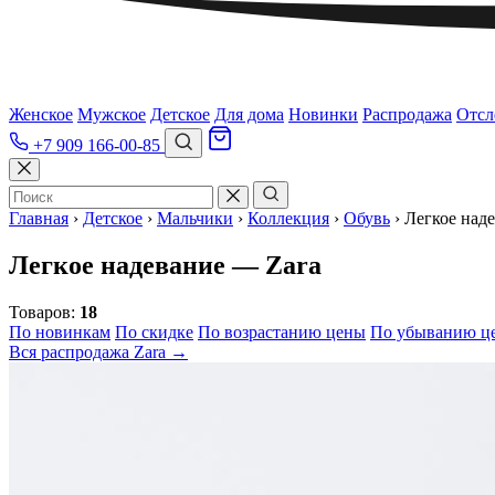
Женское
Мужское
Детское
Для дома
Новинки
Распродажа
Отсл
+7 909 166-00-85
Главная
›
Детское
›
Мальчики
›
Коллекция
›
Обувь
›
Легкое над
Легкое надевание — Zara
Товаров:
18
По новинкам
По скидке
По возрастанию цены
По убыванию ц
Вся распродажа Zara →