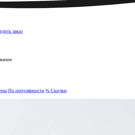
едить заказ
евание
ены
По популярности
% Скидки