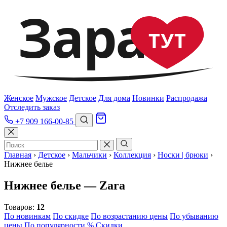
Зара
ТУТ
Женское
Мужское
Детское
Для дома
Новинки
Распродажа
Отследить заказ
+7 909 166-00-85
Главная
›
Детское
›
Мальчики
›
Коллекция
›
Носки | брюки
›
Нижнее белье
Нижнее белье — Zara
Товаров:
12
По новинкам
По скидке
По возрастанию цены
По убыванию
цены
По популярности
% Скидки