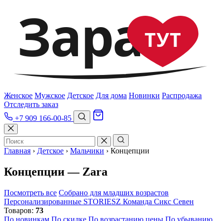
Зара
ТУТ
Женское
Мужское
Детское
Для дома
Новинки
Распродажа
Отследить заказ
+7 909 166-00-85
Главная
›
Детское
›
Мальчики
›
Концепции
Концепции — Zara
Посмотреть все
Собрано для младших возрастов
Персонализированные
STORIESZ
Команда Сикс Севен
Товаров:
73
По новинкам
По скидке
По возрастанию цены
По убыванию