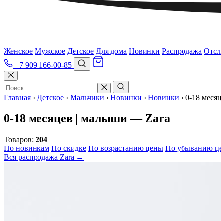
Женское
Мужское
Детское
Для дома
Новинки
Распродажа
Отсл
+7 909 166-00-85
Главная
›
Детское
›
Мальчики
›
Новинки
›
Новинки
›
0-18 меся
0-18 месяцев | малыши — Zara
Товаров:
204
По новинкам
По скидке
По возрастанию цены
По убыванию ц
Вся распродажа Zara →