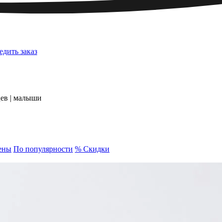
едить заказ
цев | малыши
ены
По популярности
% Скидки