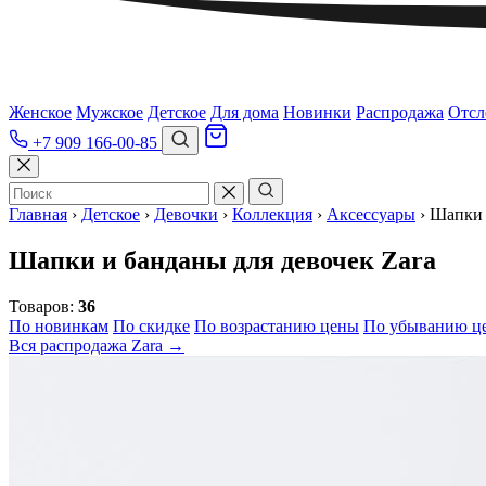
Женское
Мужское
Детское
Для дома
Новинки
Распродажа
Отсл
+7 909 166-00-85
Главная
›
Детское
›
Девочки
›
Коллекция
›
Аксессуары
›
Шапки 
Шапки и банданы для девочек Zara
Товаров:
36
По новинкам
По скидке
По возрастанию цены
По убыванию ц
Вся распродажа Zara →