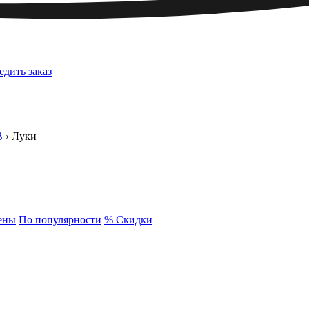
едить заказ
B
›
Луки
ены
По популярности
% Скидки