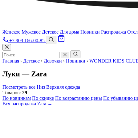
Женское
Мужское
Детское
Для дома
Новинки
Распродажа
Отсл
+7 909 166-00-85
Главная
›
Детское
›
Девочки
›
Новинки
›
WONDER KIDS CLU
Луки — Zara
Посмотреть все
Низ
Верхняя одежда
Товаров:
29
По новинкам
По скидке
По возрастанию цены
По убыванию ц
Вся распродажа Zara →