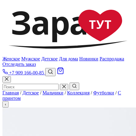
Зара
ТУТ
Женское
Мужское
Детское
Для дома
Новинки
Распродажа
Отследить заказ
+7 909 166-00-85
Главная
/
Детское
/
Мальчики
/
Коллекция
/
Футболки
/
С
принтом
‹