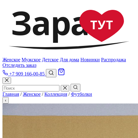
Зара
ТУТ
Женское
Мужское
Детское
Для дома
Новинки
Распродажа
Отследить заказ
+7 909 166-00-85
Главная
/
Женское
/
Коллекция
/
Футболки
‹