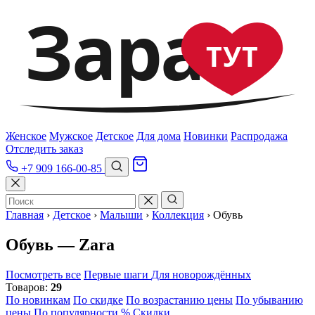
Зара
ТУТ
Женское
Мужское
Детское
Для дома
Новинки
Распродажа
Отследить заказ
+7 909 166-00-85
Главная
›
Детское
›
Малыши
›
Коллекция
›
Обувь
Обувь — Zara
Посмотреть все
Первые шаги
Для новорождённых
Товаров:
29
По новинкам
По скидке
По возрастанию цены
По убыванию
цены
По популярности
% Скидки