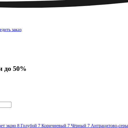
едить заказ
и до 50%
ет экрю
8
Голубой
7
Коричневый
7
Чёрный
7
Антрацитово-сер