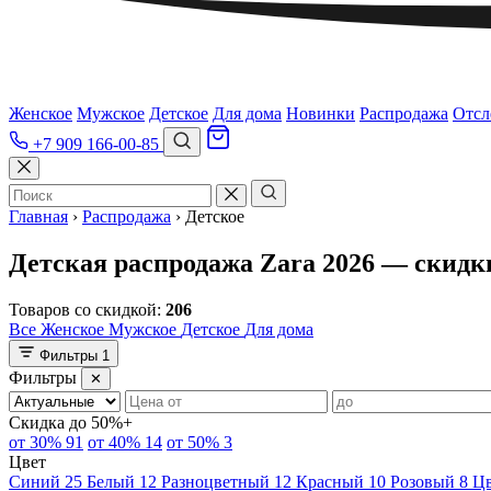
Женское
Мужское
Детское
Для дома
Новинки
Распродажа
Отсл
+7 909 166-00-85
Главная
›
Распродажа
›
Детское
Детская распродажа Zara 2026 — скидк
Товаров со скидкой:
206
Все
Женское
Мужское
Детское
Для дома
Фильтры
1
Фильтры
✕
Скидка
до 50%+
от 30%
91
от 40%
14
от 50%
3
Цвет
Синий
25
Белый
12
Разноцветный
12
Красный
10
Розовый
8
Цв