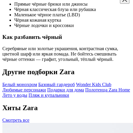
Прямые чёрные брюки или джинсы
Чёрная классическая блуза или рубашка
Маленькое чёрное платье (LBD)
Чёрная кожаная куртка
Чёрные лодочки и кроссовки
Как разбавить чёрный
Серебряные или золотые украшения, контрастная сумка,
цветной шарф или яркая помада. Не бойтесь смешивать
чёрные оттенки — графит, угольный, тёплый чёрный.
Другие подборки Zara
Белый монохром
Базовый гардероб
Wonder Kids Club
Любимые персонажи
Подарки для дома
Полотенца Zara Home
Лето у воды
Пляж и купальники
Хиты Zara
Смотреть все