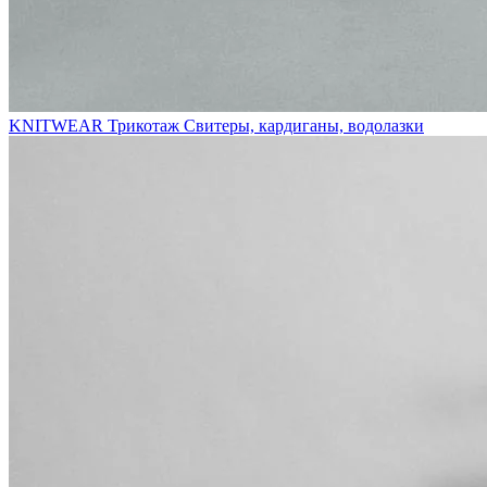
KNITWEAR
Трикотаж
Свитеры, кардиганы, водолазки